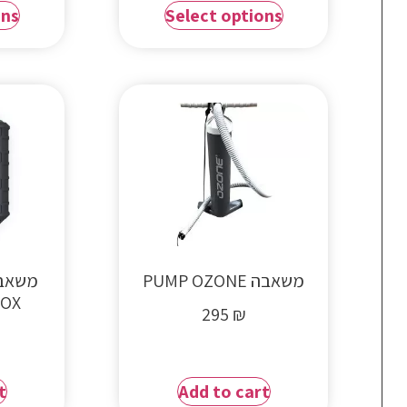
ons
Select options
משאבה PUMP OZONE
BOX
295
₪
t
Add to cart