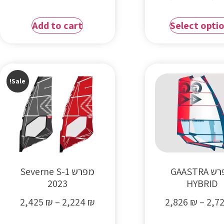
Add to cart
Select opti
Sale!
מפרש GAASTRA
מפרש Severne S-1
2023
HYBRID
2,425
₪
–
2,224
₪
2,826
₪
–
2,7