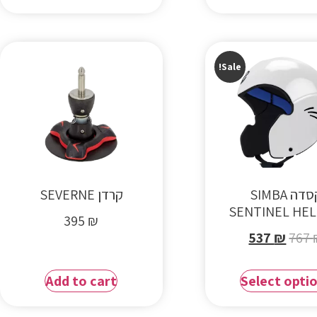
Sale!
קסדה SIMBA
קרדן SEVERNE
SENTINEL HE
395
₪
537
₪
767
Add to cart
Select opti