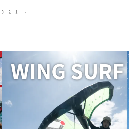
3
2
1
→
WING SURF