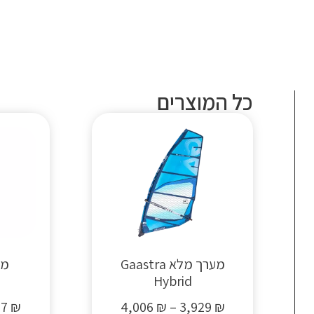
כל המוצרים
קטגורי
WING SURF
KITE SUR
SU
ביגוד ואביזרים
מערך מלא Gaastra
מע
Hybrid
97
₪
4,006
₪
–
3,929
₪