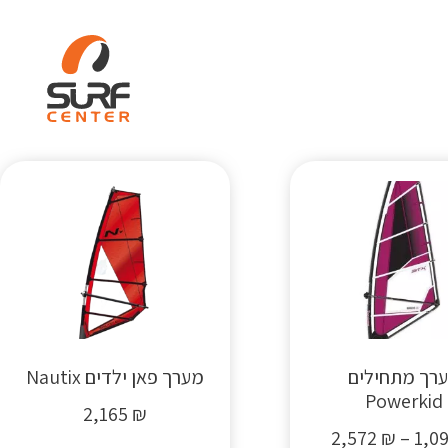
ות
WIND SURF
קורסים
רך מתחילים
מערך פאן ילדים Nautix
Powerkid
2,165
₪
2,572
₪
–
1,0