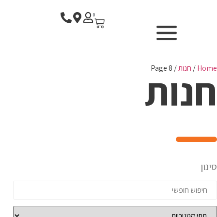
0
Home
/
חנות
/ Page 8
חנות
SURF CENTER - בית ספר
לגלישה
F
חנות הגלישה
השכרת ציוד
סינון
WIND & CAMERA
P
אודותנו
החשבון שלי