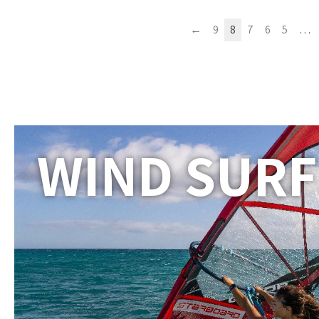
←
9
8
7
6
5
…
WIND SURF