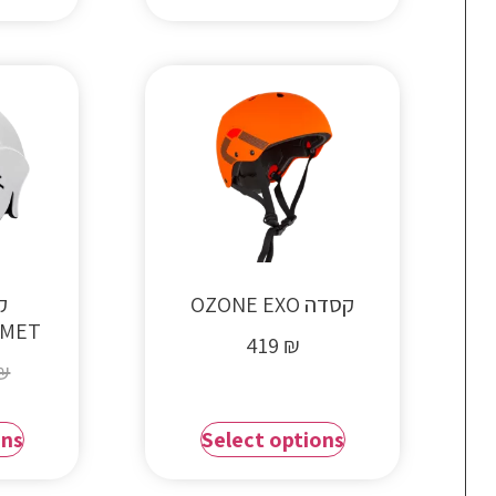
קסדה OZONE EXO
LMET
419
₪
₪
ons
Select options