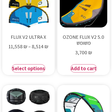
FLUX V2 ULTRA X
OZONE FLUX V2 5.0
משומש
11,558
₪
–
8,514
₪
3,700
₪
Select options
Add to cart