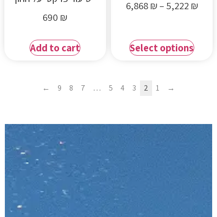
6,868
₪
–
5,222
₪
690
₪
Add to cart
Select options
←
9
8
7
…
5
4
3
2
1
→