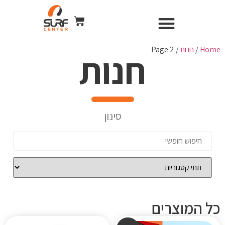
השכרת ציוד
Surf Center – חנות ומועדון גלישה
חנות הגלישה
כל הקורסים
WIND & CAMERA
Home
/
חנות
/ Page 2
חנות
סינון
כל המוצרים