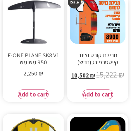
Sale!
חבילת קורס וציוד
F-ONE PLANE SK8 V1
קייטסרפינג (חדש)
950 משומש
2,250
₪
15,222
₪
10,502
₪
Add to cart
Add to cart