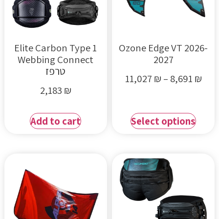
Elite Carbon Type 1
Ozone Edge VT 2026-
Webbing Connect
2027
טרפז
11,027
₪
–
8,691
₪
2,183
₪
Add to cart
Select options