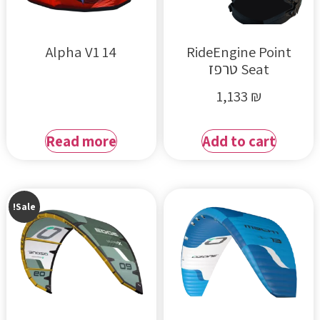
Alpha V1 14
RideEngine Point
Seat טרפז
1,133
₪
Read more
Add to cart
Sale!