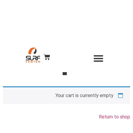
סל קניות
השכרת ציוד
Surf Center – חנות ומועדון גלישה
חנות הגלישה
כל הקורסים
WIND & CAMERA
Your cart is currently empty.
Return to shop