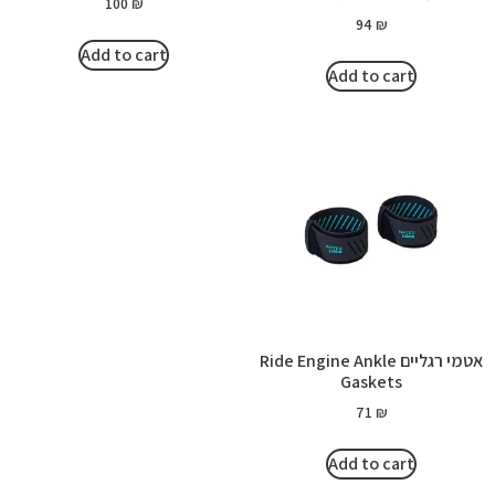
100
₪
94
₪
Add to cart
Add to cart
אטמי רגליים Ride Engine Ankle
Gaskets
71
₪
Add to cart