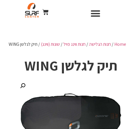
השכרת ציוד
Surf Center – חנות ומועדון גלישה
חנות הגלישה
כל הקורסים
WIND & CAMERA
Home
/
חנות הגלישה
/
חנות ווינג פויל
/
שונות (ווינג)
/ תיק לגלשן WING
תיק לגלשן WING