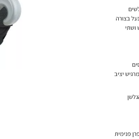
שים
על בצורה
 ושתי
ים
מרגיש יציב
גלשן
רן פנימית