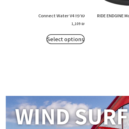
RIDE ENDGINE M
טרפז Connect Water V4
1,109
₪
Select options
WIND SURF