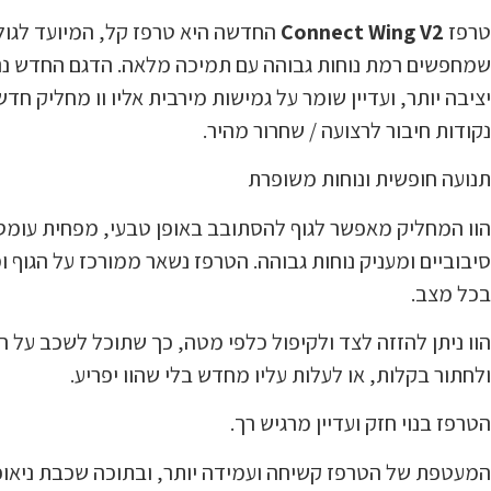
טרפז
Connect Wing V2
החדשה היא טרפז קל, המיועד לגול
סל קניות
שמחפשים רמת נוחות גבוהה עם תמיכה מלאה. הדגם החדש ננ
יציבה יותר, ועדיין שומר על גמישות מירבית אליו וו מחליק חדש
נקודות חיבור לרצועה / שחרור מהיר.
תנועה חופשית ונוחות משופרת
הוו המחליק מאפשר לגוף להסתובב באופן טבעי, מפחית עומס
סיבוביים ומעניק נוחות גבוהה. הטרפז נשאר ממורכז על הגוף ו
בכל מצב.
הוו ניתן להזזה לצד ולקיפול כלפי מטה, כך שתוכל לשכב על ה
ולחתור בקלות, או לעלות עליו מחדש בלי שהוו יפריע.
הטרפז בנוי חזק ועדיין מרגיש רך.
המעטפת של הטרפז קשיחה ועמידה יותר, ובתוכה שכבת ניאופ