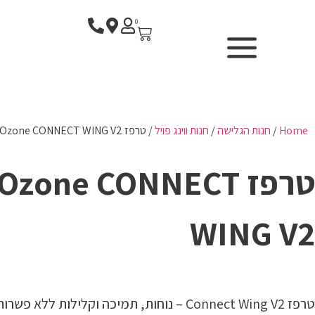
0
SURF CENTER - בית ספר
Home
/
חנות הגלישה
/
חנות ווינג פויל
/ טרפז Ozone CONNECT WING V2
לגלישה
F
טרפז Ozone CONNECT
חנות הגלישה
השכרת ציוד
WING V2
WIND & CAMERA
P
אודותנו
טרפז Connect Wing V2 – נוחות, תמיכה וקלילות ללא פשרות
החשבון שלי