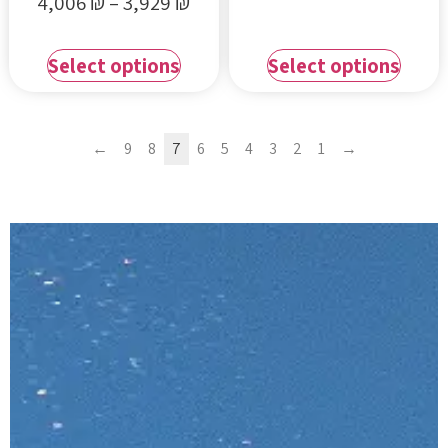
4,006
₪
–
3,929
₪
Select options
Select options
←
9
8
7
6
5
4
3
2
1
→