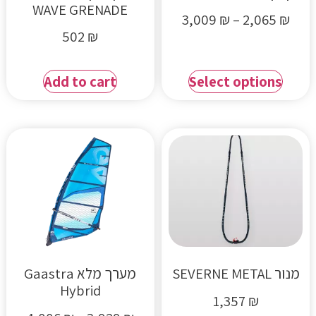
WAVE GRENADE
3,009
₪
–
2,065
₪
502
₪
Add to cart
Select options
מנור SEVERNE METAL
מערך מלא Gaastra
Hybrid
1,357
₪