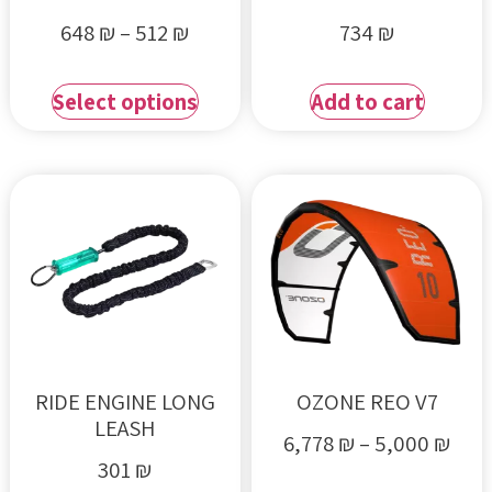
648
₪
–
512
₪
734
₪
Select options
Add to cart
RIDE ENGINE LONG
OZONE REO V7
LEASH
6,778
₪
–
5,000
₪
301
₪