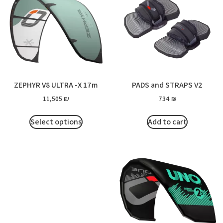
ZEPHYR V8 ULTRA -X 17m
PADS and STRAPS V2
11,505
₪
734
₪
Select options
Add to cart