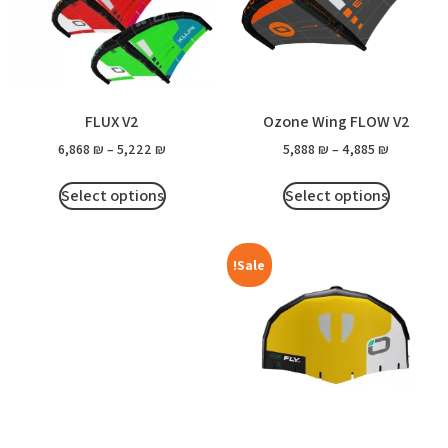
FLUX V2
Ozone Wing FLOW V2
6,868
₪
–
5,222
₪
5,888
₪
–
4,885
₪
Select options
Select options
Sale!