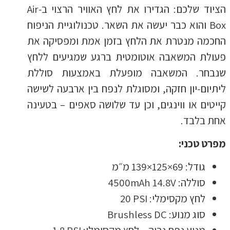
הציוד שלכם: הגדירו את לחץ האוויר הרצוי ב‑Air
Box והוא כבר יעשה את השאר. טכנולוגיית הניפוח
החכמה מנטרת את הלחץ בזמן אמת ומפסיקה את
פעולת המשאבה אוטומטית ברגע שמגיעים ללחץ
שנבחר. המשאבה מופעלת באמצעות סוללת
ליתיום‑יון חזקה, ומסוגלת לנפח בין ארבעה לשישה
קייטים או ווינגים, וכן עד שלושה סאפים – בטעינה
אחת בלבד.
מפרט טכני:
גודל: ‎139×125×69 מ״מ
סוללה: ‎4500mAh 14.8V
לחץ מקסימלי: ‎20 PSI
סוג מנוע: Brushless DC