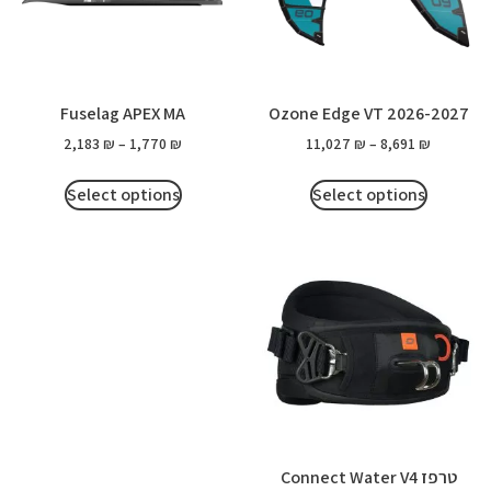
Fuselag APEX MA
Ozone Edge VT 2026-2027
2,183
₪
–
1,770
₪
11,027
₪
–
8,691
₪
Select options
Select options
טרפז Connect Water V4