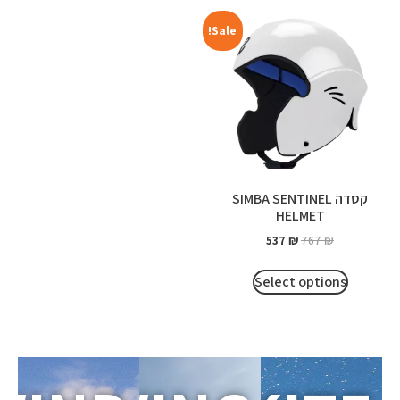
Sale!
קסדה SIMBA SENTINEL
HELMET
537
₪
767
₪
Select options