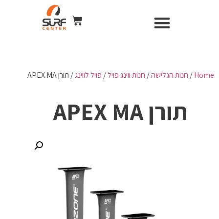
השכרת ציוד
Surf Center – חנות ומועדון גלישה
חנות הגלישה
כל הקורסים
WIND & CAMERA
Home
/
חנות הגלישה
/
חנות ווינג פויל
/
פויל לווינג
/ תורן APEX MA
תורן APEX MA