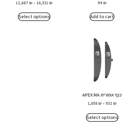
12,687
₪
–
10,331
₪
94
₪
Select options
Add to cart
כנף אחורית APEX MA
1,058
₪
–
932
₪
Select options