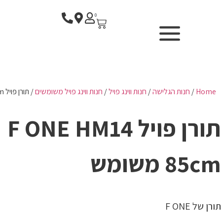
0
SURF CENTER - בית ספר
Home
/
חנות הגלישה
/
חנות ווינג פויל
/
חנות ווינג פויל משומשים
/ תורן פויל F ONE HM14 85cm משומש
לגלישה
F
תורן פויל F ONE HM14
חנות הגלישה
השכרת ציוד
85cm משומש
WIND & CAMERA
P
אודותנו
תורן של F ONE
החשבון שלי