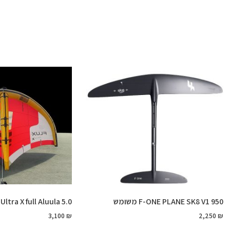
F-ONE PLANE SK8 V1 950 משומש
x V2 Ultra X full Aluula 5.0
3,100
₪
2,250
₪