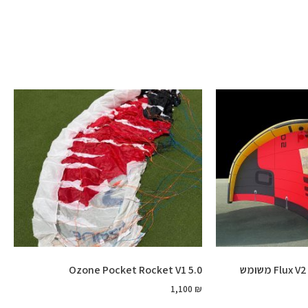
Flu משומש
Ozone Pocket Rocket V1 5.0
1,100
₪