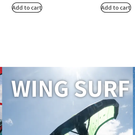
Add to cart
Add to cart
WING SURF