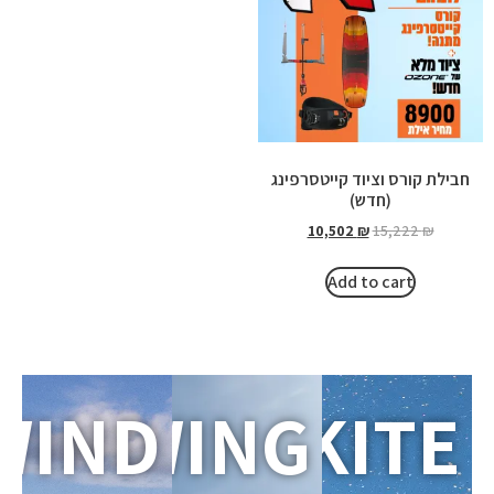
חבילת קורס וציוד קייטסרפינג
(חדש)
10,502
₪
15,222
₪
Add to cart
WIND
WING
KITE