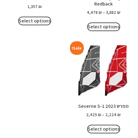
Redback
1,357
₪
4,478
₪
–
3,882
₪
Select options
Select options
Sale!
מפרש Severne S-1 2023
2,425
₪
–
2,224
₪
Select options