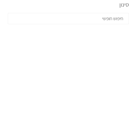
סינון
סל קניות