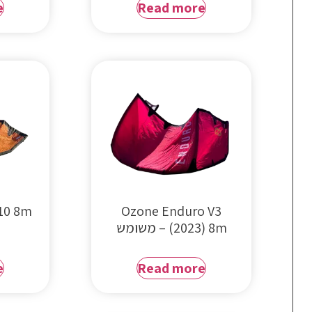
e
Read more
Ozone Enduro V3
(2023) 8m – משומש
e
Read more