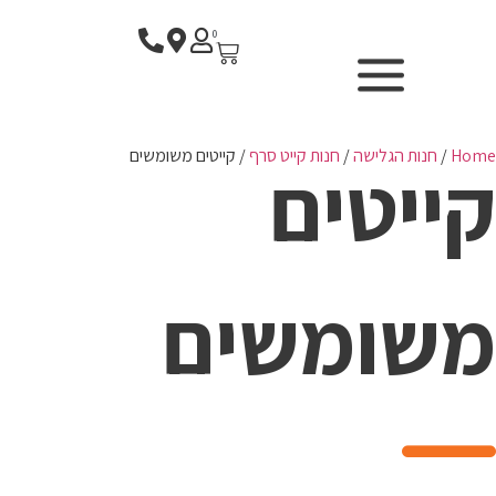
0
Home
/
חנות הגלישה
/
חנות קייט סרף
/ קייטים משומשים
קייטים
SURF CENTER - בית ספר
לגלישה
F
חנות הגלישה
משומשים
השכרת ציוד
WIND & CAMERA
P
אודותנו
החשבון שלי